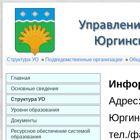
Структура УО
»
Подведомственные организации
»
Общ
Главная
Инфо
Основные сведения
Адрес:
Структура УО
Уровни образования
Юргинс
Документы
Ресурсное обеспечение системой
тел./ф
образования