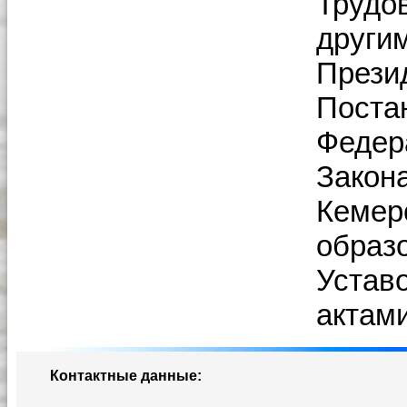
Трудо
други
Прези
Поста
Федер
Закон
Кемер
образ
Устав
актам
Контактные данные: