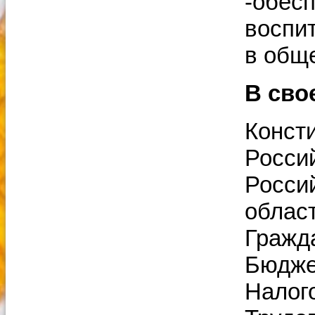
-обес
воспи
в общ
В сво
Конст
Росси
Росси
облас
Гражд
Бюдже
Налог