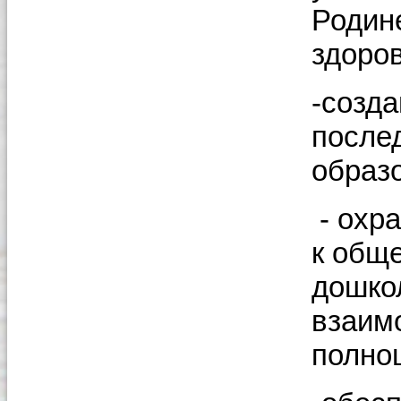
Родин
здоро
-созд
после
образ
- охр
к общ
дошко
взаим
полно