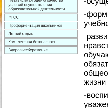
-осущ
Независимая оценка качества
условий осуществления
образовательной деятельности
-форм
ФГОС
учебн
Профориентация школьников
Летний отдых
-разви
Комплексная безопасность
нравст
Здоровьесбережение
обуча
обяза
общео
жизни
-восп
уважен