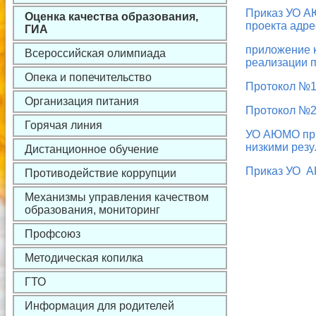
Приказ УО А
Оценка качества образования,
проекта адр
ГИА
приложение к
Всероссийская олимпиада
реализации 
Опека и попечительство
Протокол №1 
Организация питания
Протокол №2 
Горячая линия
УО АЮМО прик
низкими резу
Дистанционное обучение
Приказ УО АЮ
Противодействие коррупции
Механизмы управления качеством
образования, мониторинг
Профсоюз
Методическая копилка
ГТО
Информация для родителей