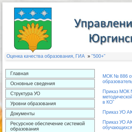
Оценка качества образования, ГИА
»
"500+"
Главная
МОК № 886 от
образовател
Основные сведения
Приказ МОК №
Структура УО
методическо
в КО"
Уровни образования
Приказ УО АЮ
Документы
Приказ УО А
Ресурсное обеспечение системой
обучающихся
образования